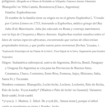
peligrosos.
(Biografía en el Museo de Riofreddo en Wikipedia: Francesco Antonio Sebastiani).
'Blanquillo' en Villa Camila, Resistencia (Chaco, Argentina)
Familia: Euphorbiaceae
El nombre de la familia tiene su origen en en el género Euphorbia L.
"Creado
por Carlos Linneo en 1753, honrando a Euphorbus, médico griego del Rey
Juba II de Mauritania. Juba fue educado en Roma y contrajo matrimonio
con la hija de Cleopatra y Marco Antonio. Euphorbus realizó estudios sobre el
látex de varias especies africanas, encontrando que varias de ellas tenían
propiedades tóxicas, y que podía usarse para envenenar flechas."
(González, J.:
“Explicación Etimológica de las Plantas de la Selva”, Flora Digital de la Selva, Organización para Estudios
Tropicales).
Origen: Sudamérica subtropical, nativa de Argentina, Bolivia, Brasil, Paraguay
y Uruguay.
En Argentina se cita para las Provincias de Buenos Aires,
Catamarca, Chaco, Corrientes, Entre Ríos, Formosa, Jujuy, Misiones, Salta,
Santa Fe y Tucumán.
Nombres comunes: Blanquillo, Leche-leche, Lechero, Lecherón, Palo de flecha,
Palo de leche. Yvyra kamby* ('Madera o Palo de leche' en Guaraní). Variantes:
Ibirá-cambí, Ivirá-cambí.
*yvyra (s. 1. Madera. 2. Árbol. De yvyrã (lit., 'futura tierra'), porque el árbol
caido se transforma en tierra.). Kamby: leche.