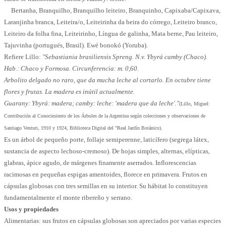
Bertanha, Branquilho, Branquilho leiteiro, Branquinho, Capixaba/Capixava,
Laranjinha branca, Leiteira/o, Leiteirinha da beira do córrego, Leiteiro branco,
Leiteiro da folha fina, Leiteirinho, Língua de galinha, Mata berne, Pau leiteiro,
Tajuvinha (portugués, Brasil). Ewé bonokó (Yoruba).
Refiere Lillo:
"Sebastiania brasiliensis Spreng. N.v. Ybyrá camby (Chaco).
Hab.: Chaco y Formosa. Circunferencia: m. 0,60.
Arbolito delgado no raro, que da mucha leche al cortarlo. En octubre tiene
flores y frutas. La madera es inútil actualmente.
Guarany: Ybyrá: madera; camby: leche: 'madera que da leche'."
(Lillo, Miguel:
Contribución al Conocimiento de los Árboles de la Argentina según colecciones y observaciones de
Santiago Venturi, 1910 y 1924, Biblioteca Digital del "Real Jardín Botánico).
Es un árbol de pequeño porte, follaje semiperenne, laticífero (segrega látex,
sustancia de aspecto lechoso-cremoso). De hojas simples, alternas, elípticas,
glabras, ápice agudo, de márgenes finamente aserrados. Inflorescencias
racimosas en pequeñas espigas amentoides, florece en primavera. Frutos en
cápsulas globosas con tres semillas en su interior. Su hábitat lo constituyen
fundamentalmente el monte ribereño y serrano.
Usos y propiedades
Alimentarias: sus frutos en cápsulas globosas son apreciados por varias especies