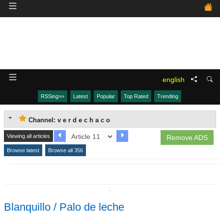
english
RSSing>>
Latest
Popular
Top Rated
Trending
Channel: v e r d e c h a c o
Viewing all articles
Remove ADS
Browse latest
Browse all 356
↧
Blanquillo / Palo de leche