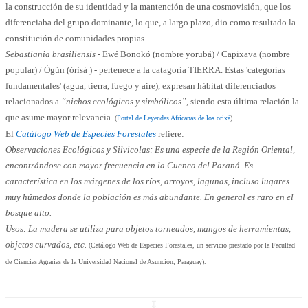
la construcción de su identidad y la mantención de una cosmovisión, que los
diferenciaba del grupo dominante, lo que, a largo plazo, dio como resultado la
constitución de comunidades propias.
Sebastiania brasiliensis
- Ewé Bonokó (nombre yorubá) / Capixava (nombre
popular) / Ògún (òrìsá ) - pertenece a la catagoría TIERRA. Estas 'categorías
fundamentales' (agua, tierra, fuego y aire), expresan hábitat diferenciados
relacionados a
“nichos ecológicos y simbólicos”
, siendo esta última relación la
que asume mayor relevancia.
(
Portal de Leyendas Africanas de los orixá
)
El
Catálogo Web de Especies Forestales
refiere:
Observaciones Ecológicas y Silvicolas: Es una especie de la Región Oriental,
encontrándose con mayor frecuencia en la Cuenca del Paraná. Es
característica en los márgenes de los ríos, arroyos, lagunas, incluso lugares
muy húmedos donde la población es más abundante. En general es raro en el
bosque alto.
Usos: La madera se utiliza para objetos torneados, mangos de herramientas,
objetos curvados, etc.
(Catálogo Web de Especies Forestales, un servicio prestado por la Facultad
de Ciencias Agrarias de la Universidad Nacional de Asunción, Paraguay).
↧