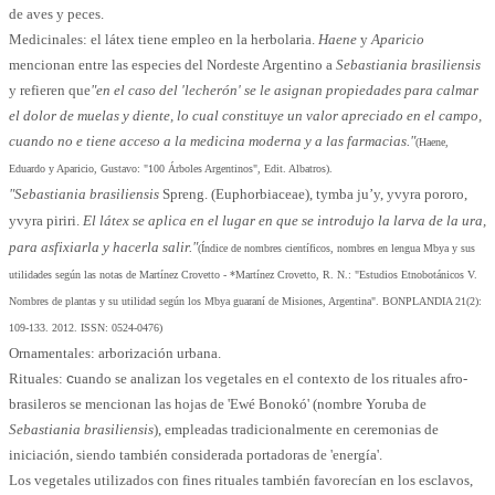
de aves y peces.
Medicinales: el látex tiene empleo en la herbolaria.
Haene
y
Aparicio
mencionan
entre las especies del Nordeste Argentino a
Sebastiania brasiliensis
y refieren
que
"en el caso del 'lecherón' se le asignan propiedades para calmar
el dolor de muelas y diente, lo cual constituye un valor apreciado en el campo,
cuando no e tiene acceso a la medicina moderna y a las farmacias."
(Haene,
Eduardo y Aparicio, Gustavo:
"100 Árboles Argentinos", Edit. Albatros).
"Sebastiania brasiliensis
Spreng. (Euphorbiaceae), tymba ju’y, yvyra pororo,
yvyra piriri.
El látex se aplica en el lugar en que se introdujo la larva de la ura,
para asfixiarla y hacerla salir."
(Índice de nombres científicos, nombres en lengua Mbya y sus
utilidades según las notas de Martínez Crovetto - *Martínez Crovetto, R. N.: "Estudios Etnobotánicos V.
Nombres de plantas y su utilidad según los Mbya guaraní de Misiones, Argentina". BONPLANDIA 21(2):
109-133. 2012. ISSN: 0524-0476)
Ornamentales: arborización urbana.
c
Rituales:
uando se analizan los vegetales en el contexto de los rituales afro-
brasileros se mencionan las hojas de 'Ewé Bonokó' (nombre Yoruba de
Sebastiania brasiliensis
), empleadas tradicionalmente en ceremonias de
iniciación, siendo también considerada portadoras de 'energía'.
Los vegetales utilizados con fines rituales
también favorecían en los esclavos,