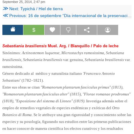
September 25, 2014, 2:47 pm
≫
Next: Typichá / Hiel de tierra
≪
Previous: 16 de septiembre “Día internacional de la preservación de la capa de ozono”
$
Sebastiania brasiliensis
Muel. Arg. / Blanquillo / Palo de leche
Sinónimos:
Actinostemon luquense, Microstachys ramosissima, Sebastiana
brasiliensis, Sebastiania brasiliensis
var. genuina,
Sebastiania brasiliensis
var.
ramosissima.
Género dedicado al médico y naturalista italiano
'Francesco Antonio
Sebastiani'
(1782–1821).
Entre sus obras se citan
"Romanorum plantarum fasciculus primus" (1813),
"
Romanorum plantarum fasciculus alter" (1815)
,
"Florae romanae prodromus"
(1818), "Esposizione del sistema di Linneo" (1819).
Investiga además sobre el
empleo de remedios vegetales de especies endémicas y exóticas del
Orto
Botanico di Roma
. Se le atribuye una gran rigurosidad y conocimiento sobre las
especies y su posología, figurando sus estudios entre las primeras publicaciones
en hacer conocer de manera científica los efectos curativos y los resultados