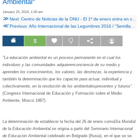
Ambiental"
January 25, 2016, 1:00 am
≫
Next: Centro de Noticias de la ONU - El 1º de enero entra en vigor la nueva Agenda de Desarrollo Sostenible
≪
Previous: Año Internacional de las Legumbres 2016 / “Semillas nutritivas para un mundo sostenible”
$
"La educación ambiental es un proceso permanente en el cual los
individuos y las comunidades adquieren
conciencia de su medio y
aprenden los conocimientos, los valores, las destrezas, la experiencia y
también la determinación que les capacite para actuar, individual y
colectivamente, en la resolución de los ambientales
presentes y futuros”.
(Congreso Internacional de Educación y Formación sobre el Medio
Ambiente, Moscú 1987).
L
a determinación de establecer la fecha del 26 de enero como
Día Mundial
de la Educación Ambiental,
se origina a partir del
Seminario Internacional
de Educación Ambiental
celebr
ado
en Belgrado (Rusia), en el que se se