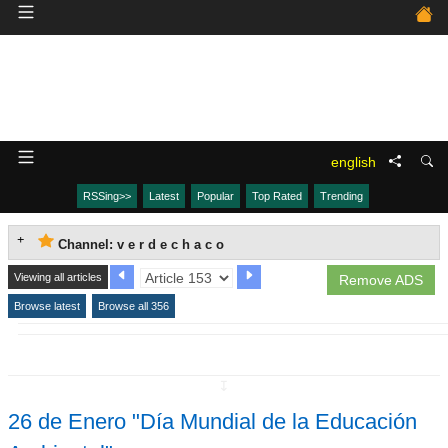
english
RSSing>>
Latest
Popular
Top Rated
Trending
Channel: v e r d e c h a c o
Viewing all articles
Remove ADS
Browse latest
Browse all 356
↧
26 de Enero "Día Mundial de la Educación