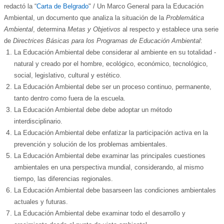
redactó la “
Carta de Belgrado
" / Un
M
arco
G
eneral para la Educación
Ambiental
, un documento que analiza la situación de la
P
roblemática
A
mbiental
, determina
Metas y Objeti
vos
al respecto y establec
e
una serie
de
Directrices Básicas
para
los Programas de Educación Ambiental
:
La Educación Ambiental debe considerar al ambiente en su totalidad -
natural y creado por el hombre, ecológico, económico, tecnológico,
social, legislativo, cultural y estético.
La Educación Ambiental debe ser un proceso continuo, permanente,
tanto dentro como fuera de la escuela.
La Educación Ambiental debe debe adoptar un método
interdisciplinario.
La Educación Ambiental debe enfatizar la participación activa en la
prevención y solución de los problemas ambientales.
La Educación Ambiental debe examinar las principales cuestiones
ambientales en una perspectiva mundial, considerando, al mismo
tiempo, las diferencias regionales.
La Educación Ambiental debe basarse
en las condiciones ambientales
actuales y futuras.
La Educación Ambiental debe examinar todo el desarrollo y