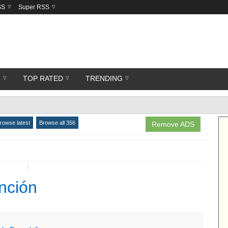
SS
Super RSS
R
TOP RATED
TRENDING
rowse latest
Browse all 356
Remove ADS
↧
nción‬