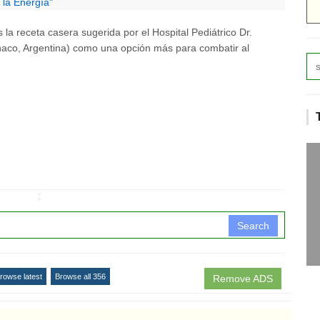
 la Energía"
s la receta casera sugerida por el Hospital Pediátrico Dr.
haco, Argentina) como una opción más para combatir al
↧
Search
rowse latest
Browse all 356
Remove ADS