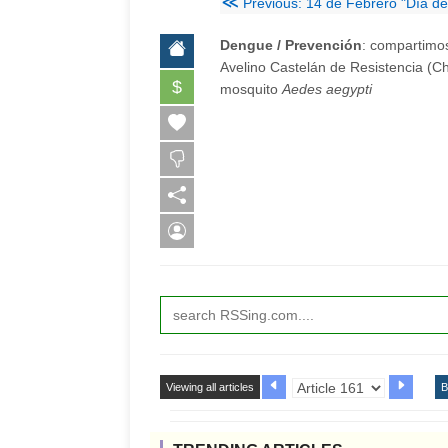
≪
Previous: 14 de Febrero "Día de
Dengue‬ / Prevención
‬: compartimo
Avelino Castelán de Resistencia (C
$
mosquito
Aedes aegypti
Viewing all articles
B