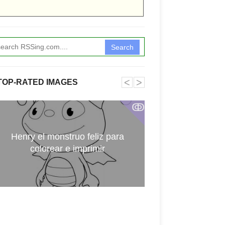
Search
˂
˃
TOP-RATED IMAGES
ↂ
Henry el monstruo feliz para
Digimon par
colorear e imprimir