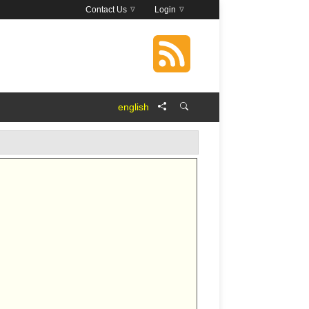
Contact Us
Login
english