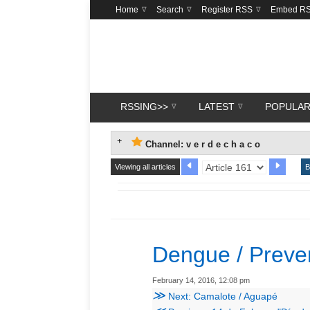
Home
Search
Register RSS
Embed R
RSSING>>
LATEST
POPULA
Channel: v e r d e c h a c o
Viewing all articles
B
Dengue‬ / Preve
February 14, 2016, 12:08 pm
≫
Next: Camalote / Aguapé