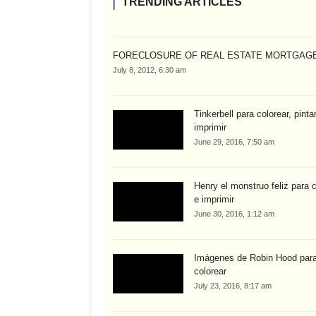
TRENDING ARTICLES
FORECLOSURE OF REAL ESTATE MORTGAG
July 8, 2012, 6:30 am
Tinkerbell para colorear, pinta
imprimir
June 29, 2016, 7:50 am
Henry el monstruo feliz para c
e imprimir
June 30, 2016, 1:12 am
Imágenes de Robin Hood par
colorear
July 23, 2016, 8:17 am