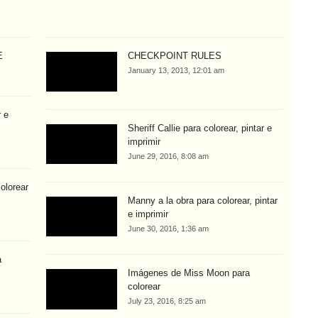
E
CHECKPOINT RULES
January 13, 2013, 12:01 am
r e
Sheriff Callie para colorear, pintar e
imprimir
June 29, 2016, 8:08 am
olorear
Manny a la obra para colorear, pintar
e imprimir
June 30, 2016, 1:36 am
a
Imágenes de Miss Moon para
colorear
July 23, 2016, 8:25 am