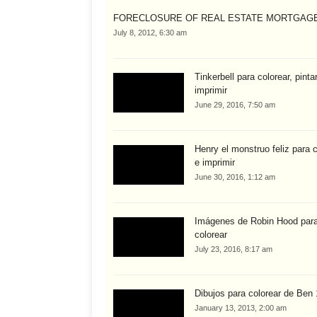
FORECLOSURE OF REAL ESTATE MORTGAG
July 8, 2012, 6:30 am
Tinkerbell para colorear, pinta
imprimir
June 29, 2016, 7:50 am
Henry el monstruo feliz para c
e imprimir
June 30, 2016, 1:12 am
Imágenes de Robin Hood par
colorear
July 23, 2016, 8:17 am
Dibujos para colorear de Ben
January 13, 2013, 2:00 am