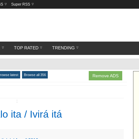
SS
Super RSS
R
TOP RATED
TRENDING
rowse latest
Browse all 356
Remove ADS
↧
 ita / Ivirá itá