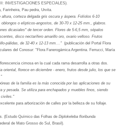
mo II: INVESTIGACIONES ESPECIALES).
, Farinheira, Pau pedra, Urvita.
 altura, corteza delgada gris oscura y áspera. Folíolos 6-10
 oblongos o elípticos-angostos, de 30-70 x 12-25 mm., glabros.
ones dicasiales* de tercer orden. Flores de 5-6,5 mm, sépalos
entes, disco nectarífero amarillo oro, ovario velloso. Frutos
lo-pálidas, de 32-40 x 12-13 mm...."
(publicación del Portal Flora
culares del Conosur: "Flora Fanerogámica Argentina. Ferrucci, María
inflorescencia cimosa en la cual cada rama desarrolla a otras dos.
riental, florece en diciembre - enero, frutos desde julio, los que se
."
óreas de la familia es la más conocida por las aplicaciones de su
ra y pesada. Se utiliza para enchapados y muebles finos, siendo
civiles."
celente para arborización de calles por la belleza de su follaje.
das. (Estudo Químico das Folhas de
Diplokeleba floribunda
deral de Mato Grosso do Sul, Brasil).