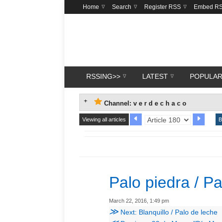
Home
Search
Register RSS
Embed R
RSSING>>
LATEST
POPULA
Channel: v e r d e c h a c o
Viewing all articles
B
Palo piedra / Palo
March 22, 2016, 1:49 pm
≫
Next: Blanquillo / Palo de leche