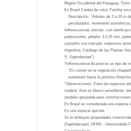
Región Occidental del Paraguay, To
En Brasil Canela de cotia, Farinha seca
Descripción:
"Árboles de 3 a 20 m de
peciolulados, levemente asimétricos,
Inflorescencias erectas, con ramificaci
pubescentes, pétalos 3-3,25 mm, pubesc
castaños con máculas suberosas amaril
Argentina, Catálogo de las Plantas Vas
S: Sapindaceae")
*Inflorescencia dicasial es un tipo de 
"Es común en la vegetación chaqueña o
mantienen hasta la próxima floración
"Observaciones: Entre las especies arb
madera; ésta es blanco-amarillenta, du
también apropiada para construcciones 
En Brasil es considerada una especie ex
Es una especie apícola.
Se le atribuyen propiedades insectici
(Sapindaceae), UFMS - Universidade Fe
Características