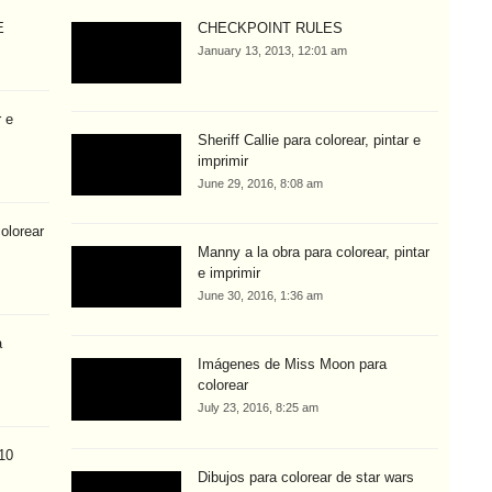
E
CHECKPOINT RULES
January 13, 2013, 12:01 am
r e
Sheriff Callie para colorear, pintar e
imprimir
June 29, 2016, 8:08 am
olorear
Manny a la obra para colorear, pintar
e imprimir
June 30, 2016, 1:36 am
a
Imágenes de Miss Moon para
colorear
July 23, 2016, 8:25 am
 10
Dibujos para colorear de star wars