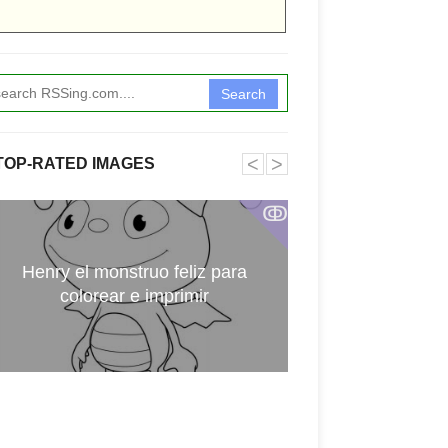
Search
˂
˃
TOP-RATED IMAGES
ↂ
Henry el monstruo feliz para
Digimon par
colorear e imprimir