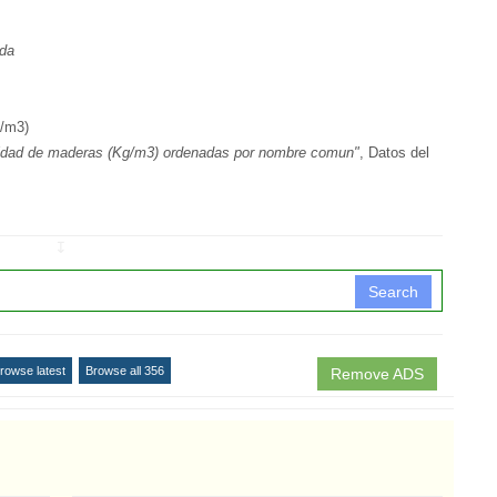
nda
/m3)
idad de maderas (Kg/m3) ordenadas por nombre comun"
, Datos del
↧
Search
rowse latest
Browse all 356
Remove ADS