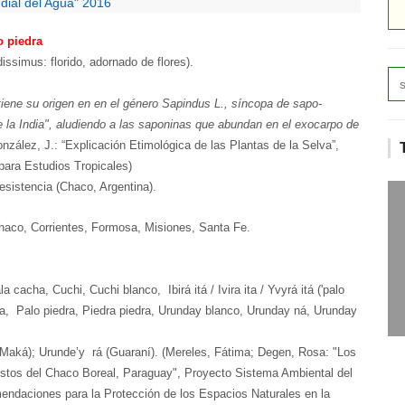
dial del Agua" 2016
o piedra
/dissimus: florido, adornado de flores).
tiene su origen en en el género Sapindus L., síncopa de sapo-
 de la India", aludiendo a las saponinas que abundan en el exocarpo de
nzález, J.: “Explicación Etimológica de las Plantas de la Selva”,
 para Estudios Tropicales)
esistencia (Chaco, Argentina).
Chaco, Corrientes, Formosa, Misiones, Santa Fe.
acha, Cuchi, Cuchi blanco, Ibirá itá / Ivira ita / Yvyrá itá ('palo
ita, Palo piedra, Piedra piedra, Urunday blanco, Urunday ná, Urunday
(Maká); Urunde’y rá (Guaraní). (Mereles, Fátima; Degen, Rosa: "Los
ustos del Chaco Boreal, Paraguay", Proyecto Sistema Ambiental del
endaciones para la Protección de los Espacios Naturales en la