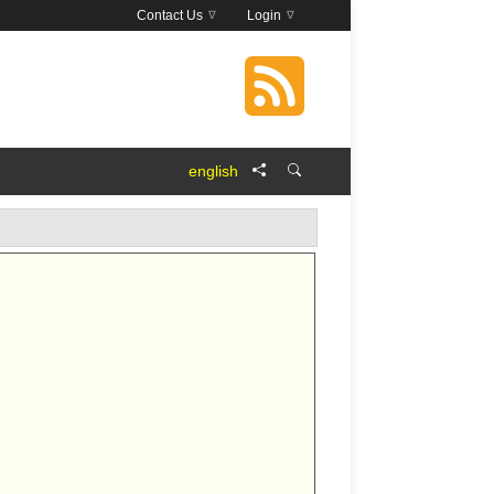
Contact Us
Login
english