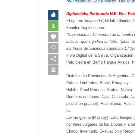
≪
Previous: 22 de Marzo "Día Mun
Diplokeleba floribunda
N.E. Br. / Pal
El epíteto
'floribunda'
(del latín floridus 
$
Familia: Sapindaceae.
"Sapindaceae: El nombre de la familia 
indicus, que significa en latín: "jabón
los frutos de Sapindus saponaria L."
(Go
Flora Digital de la Selva, Organización
Palo piedra en Barrio Parque Ávalos, R
Distribución Provincias de Argentina: 
Países Limítrofes: Brasil, Paraguay.
Hábito: Árbol Perenne. Status: Nativa.
Nombres comunes: Cala, Cala cala, Cala c
piedra' en guaraní), Palo blanco, Palo 
ra.
Lakmo gyelna (Maskoy); Lelic lesejec 
nombres vulgares de los árboles y arb
Chaco, Inventario, Evaluación y Recom