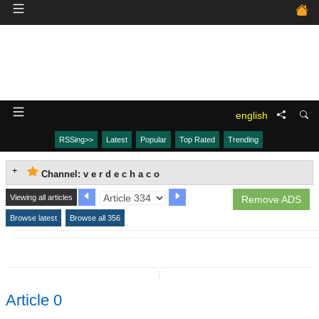
english
RSSing>>
Latest
Popular
Top Rated
Trending
Channel: v e r d e c h a c o
Viewing all articles
Remove ADS
Browse latest
Browse all 356
↧
Article 0