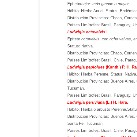
Epíteto
major: más grande o mayor.
Hábito: Hierba Anual. Status: Endémica
Distribución Provincias: Chaco, Corrie
Países Limítrofes: Brasil, Paraguay, U
Ludwigia octovalvis
L
.
Epíteto
octovalvis:
con
ocho valvas
,
en
Status: Nativa.
Distribución Provincias:
Chaco, Corrien
Países Limítrofes: Brasil, Chile, Parag
Ludwigia peploides
(Kunth.) P. H. R
Hábito: Hierba Perenne. Status: Nativa
Distribución Provincias: Buenos Aires,
Tucumán.
Países Limítrofes: Brasil, Paraguay, U
Ludwigia peruviana
(L.) H. Hara.
Hábito: Hierba o arbusto Perenne.
Statu
Distribución Provincias: Buenos Aires,
Santa Fe, Tucumán
Países Limítrofes: Brasil, Chile, Parag