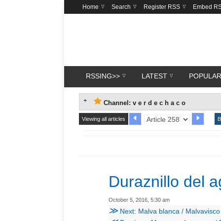
Home
Search
Register RSS
Embed R
RSSING>>
LATEST
POPULA
Channel: v e r d e c h a c o
Viewing all articles
B
Duraznillo del 
October 5, 2016, 5:30 am
≫
Next: Malva blanca / Malvavisco