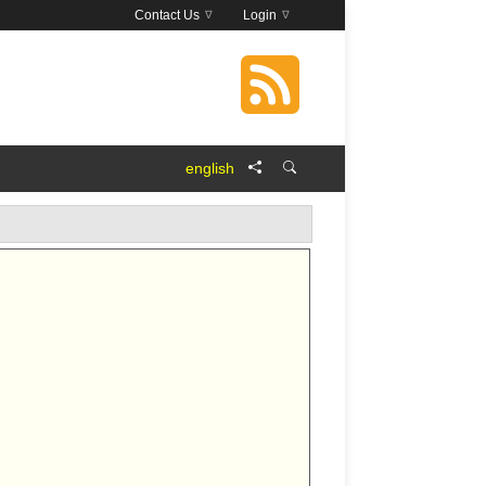
Contact Us
Login
english