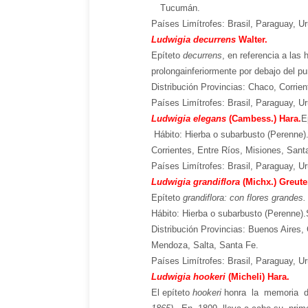
Tucumán.
Países Limítrofes: Brasil, Paraguay, U
Ludwigia decurrens
Walter.
Epíteto
de
currens
,
en referencia a las h
prolonga
inferiormente por debajo del pu
Distribución Provincias:
Chaco, Corrien
Países Limítrofes: Brasil, Paraguay, U
Ludwigia elegans
(Cambess.) Hara.
E
Hábito:
Hierba
o subarbusto (Perenne).
Corrientes, Entre Ríos, Misiones, Sant
Países Limítrofes: Brasil, Paraguay, U
Ludwigia grandiflora
(Michx.) Greut
Epíteto
grandiflora:
c
on flores grandes.
Hábito:
Hierba
o subarbusto (Perenne).
Distribución Provincias:
Buenos Aires, 
Mendoza, Salta, Santa Fe
.
Países Limítrofes: Brasil, Paraguay, U
Ludwigia hookeri
(Micheli) Hara.
El epíteto
hookeri
honra la memoria d