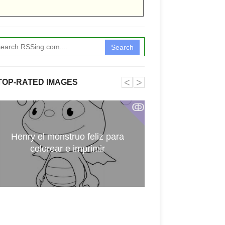
Search
˂
˃
TOP-RATED IMAGES
ↂ
Henry el monstruo feliz para
Digimon par
colorear e imprimir