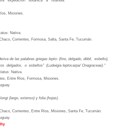
era expedición botánica a Islandia.
íos, Misiones.
tatus: Nativa.
, Chaco, Corrientes, Formosa, Salta, Santa Fe, Tucumán.
riva de las palabras griegas lepto- (fino, delgado, débil, esbelto),
tos delgados, o esbeltos” (Ludwigia leptocarpa/ Onagraceae)."
tatus: Nativa.
ntes, Entre Ríos, Formosa, Misiones.
ruguay.
n
longi (largo, extenso)
y
folia (hojas).
 Chaco, Corrientes, Entre Ríos, Misiones, Santa Fe, Tucumán.
ruguay.
thy