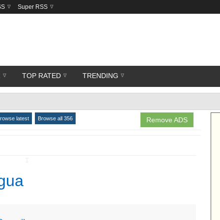
SS
Super RSS
R
TOP RATED
TRENDING
rowse latest
Browse all 356
Remove ADS
↧
agua