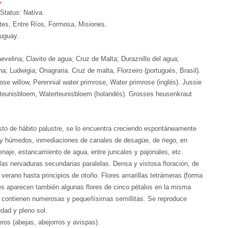
.
Status: Nativa.
ntes, Entre Ríos, Formosa, Misiones.
ruguay.
elina; Clavito de agua; Cruz de Malta; Duraznillo del agua;
na; Ludwigia; Onagraria. Cruz de malta, Florzeiro (portugués, Brasil).
rose willow, Perennial water primrose, Water primrose (inglés). Jussie
erteunisbloem, Waterteunisbloem (holandés). Grosses heusenkraut
usto de hábito palustre, se lo encuentra creciendo espontáneamente
s y húmedos, inmediaciones de canales de desagüe, de riego, en
enaje, estancamiento de agua, entre juncales y pajonales, etc.
las nervaduras secundarias paralelas. Densa y vistosa floración, de
 verano hasta principios de otoño. Flores amarillas tetrámeras (forma
es aparecen también algunas flores de cinco pétalos en la misma
e contienen numerosas y pequeñísimas semillitas. Se reproduce
dad y pleno sol.
ros (abejas, abejorros y avispas).