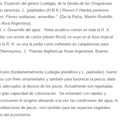
ua: Especies del género Ludwigia, de la familia de las Onagráceas.
s tarariras. L. peploides
(H.B.K.) Raven
// Hierba perenne.
s. Flores solitarias, amarillas.
"
(De la Peña, Martín Rodolfo:
flora Argentina).
. v. Duraznillo del agua.. Yerba acuática común en toda la R. A.
das con aceite de castor (oleum Ricini) se usan en el Asia tropical
En la R. A. se usa la yerba como vulnerario en cataplasmas para
(Hieronymus, J.: Plantae diaphoricae florae Argentinae, Buenos
ricano (fundamentalmente
Ludwigia grandilora
y
L. peploides
), fueron
os con fines ornamentales y también para favorecer la pesca, dado
os adecuados al desove de los peces. Actualmente son reportadas
n gran capacidad de colonización. Se extienden con rapidez y
onsumen el oxígeno alterando a la vez las condiciones del agua, lo
s poblaciones de peces, sino también para las especies vegetales
rio del ecosistema.