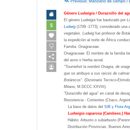
≪
Previous: Manzano de campo / D
Género
Ludwigia /
Duraznillo del ag
El género
Ludwigia
fue bautizado por
L
$
Ludwig
(1709 -1773), considerado una au
vegetales.
Ludwig
fue profesor de Botá
la expedición al norte de África conduci
Familia: Onagraceae.
Onagraceae: El nombre de la familia ti
del asno o hierba asnal
.
"Tournefort la nombró Onagra, de onagro
que se atribuye a sus raíces de calmar
Botánicos"
. (Dizionario Tecnico-Etimol
Milano, M.DCCC.XXVIII).
"Duraznillo del agua" en canal de desa
Resistencia - Corrientes (Chaco, Argent
La base de datos del
SIB
y
Flora Ar
Ludwigia caparosa
(Cambess.) Har
Hábito: Arbusto o subarbusto (Perenn
Distribución Provincias: Buenos Aire