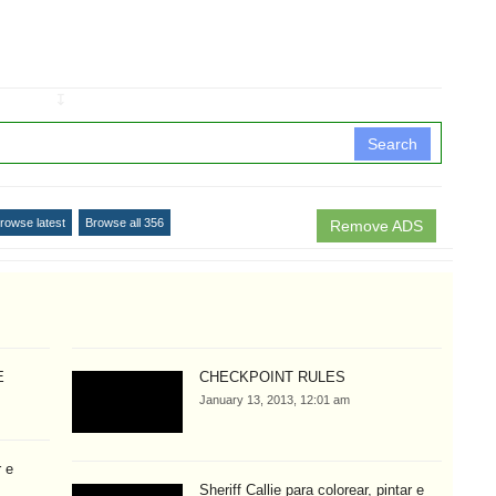
↧
Search
rowse latest
Browse all 356
Remove ADS
E
CHECKPOINT RULES
January 13, 2013, 12:01 am
r e
Sheriff Callie para colorear, pintar e