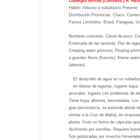
Ludwigia sericea
(Cambess.) H. Hara
Hábito: Arbusto o subarbusto Perenne. 
Distribución Provincias: Chaco, Corrie
Países Limítrofes: Brasil, Paraguay, U
Nombres comunes: Clavel de pozo; Claev
Enramada de las tarariras; Flor de lagu
Creeping water primrose,
Floating prim
à grandes fleurs (francés). Kleine wat
(alemán).
El 'duraznillo de agua' es un subarb
en riberas de lagunas, lugares bajo
arrozales, lugares con problemas de dr
Tiene hojas alternas, lanceoladas, con 
gran persistencia, se extiende desde el
similar a la
Cruz de Malta
), en ocasion
planta. Fruto en forma de cápsulas qu
fácilmente por semillas. Requiere hume
Son polinizadas por insectos himenópte