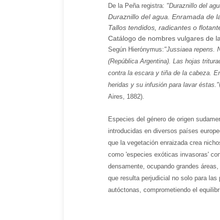
De la Peña registra:
"Duraznillo del ag
Duraznillo del agua. Enramada de la
Tallos tendidos, radicantes o flotante
Catálogo de nombres vulgares de la 
Según Hierónymus:
"Jussiaea repens. N
(República Argentina). Las hojas tritura
contra la escara y tiña de la cabeza. 
heridas y su infusión para lavar éstas.
"
Aires, 1882).
Especies del género de origen sudame
introducidas en diversos países europe
que la vegetación enraizada crea nich
como 'especies exóticas invasoras' co
densamente, ocupando grandes áreas, c
que resulta perjudicial no solo para la
autóctonas, comprometiendo el equilib