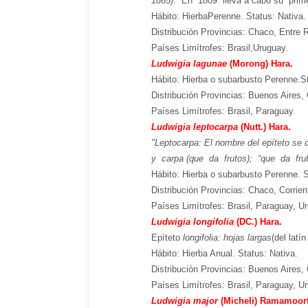
1865)
. En 1809
lleva a cabo su
prim
Hábito:
Hierba
Perenne. Status: Nativa.
Distribución Provincias:
Chaco, Entre R
Países Limítrofes: Brasil,
Uruguay.
Ludwigia lagunae
(Morong) Hara.
Hábito: Hierba o subarbusto Perenne.
S
Distribución Provincias: Buenos Aires
Países Limítrofes: Brasil, Paraguay.
Ludwigia leptocarpa
(Nutt.) Hara.
"Leptocarpa: El nombre del epíteto se de
y carpa (que da frutos); “que da fru
Hábito: Hierba o subarbusto Perenne. S
Distribución Provincias: Chaco, Corrie
Países Limítrofes: Brasil, Paraguay, U
Ludwigia longifolia
(DC.) Hara.
Epíteto
l
ongifolia:
hojas largas
(
del latí
Hábito: Hierba Anual. Status: Nativa.
Distribución Provincias: Buenos Aires,
Países Limítrofes: Brasil, Paraguay, U
Ludwigia major
(Micheli) Ramamoor