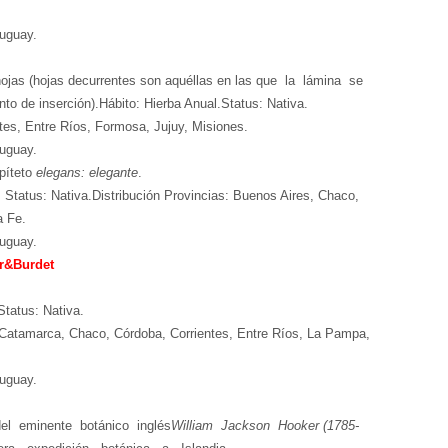
ruguay.
ojas (
hojas decurrentes son aquéllas en las
que
la lámina se
nto de inserción
).
Hábito:
Hierba Anual
.
Status: Nativa.
tes, Entre Ríos, Formosa, Jujuy, Misiones.
ruguay.
píteto
elegans:
e
legante
.
 Status: Nativa.
Distribución Provincias:
Buenos Aires, Chaco,
a Fe.
ruguay.
er&Burdet
Status: Nativa.
Catamarca, Chaco, Córdoba, Corrientes, Entre Ríos, La Pampa,
ruguay.
el eminente botánico inglés
William Jackson Hooker (1785-