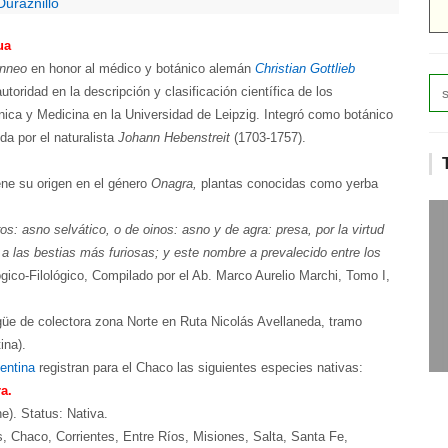
uraznillo
ua
inneo
en honor al médico y botánico alemán
Christian Gottlieb
toridad en la descripción y clasificación científica de los
nica y Medicina en la Universidad de Leipzig. Integró como botánico
da por el naturalista
Johann Hebenstreit
(1703-1757).
ene su origen en el género
Onagra,
plantas conocidas como yerba
s: asno selvático, o de oinos: asno y de agra: presa, por la virtud
 a las bestias más furiosas; y este nombre a prevalecido entre los
ogico-Filológico, Compilado por el Ab. Marco Aurelio Marchi, Tomo I,
güe de colectora zona Norte en Ruta Nicolás Avellaneda, tramo
ina).
gentina
registran para el Chaco las siguientes especies nativas:
a.
e). Status: Nativa.
s, Chaco, Corrientes, Entre Ríos, Misiones, Salta, Santa Fe,